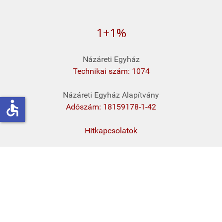
1+1%
Názáreti Egyház
Technikai szám: 1074
Názáreti Egyház Alapítvány
accessible
Adószám: 18159178-1-42
Hitkapcsolatok
© 2026 – Názáreti Egyház, Magyarország
Készítette :
Rausch Richard