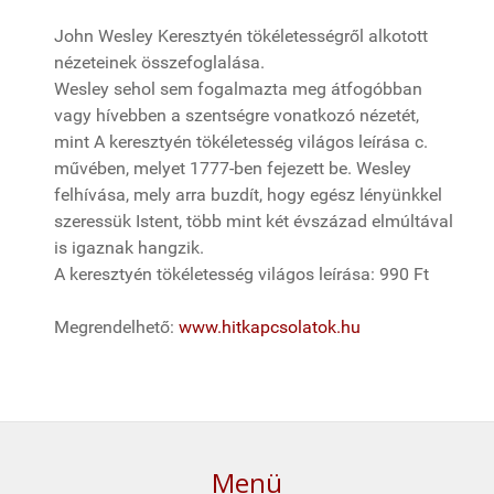
John Wesley Keresztyén tökéletességről alkotott
nézeteinek összefoglalása.
Wesley sehol sem fogalmazta meg átfogóbban
vagy hívebben a szentségre vonatkozó nézetét,
mint A keresztyén tökéletesség világos leírása c.
művében, melyet 1777-ben fejezett be. Wesley
felhívása, mely arra buzdít, hogy egész lényünkkel
szeressük Istent, több mint két évszázad elmúltával
is igaznak hangzik.
A keresztyén tökéletesség világos leírása: 990 Ft
Megrendelhető:
www.hitkapcsolatok.hu
Menü